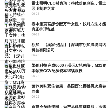
雷士照明CEO林良琦：持续价值创造，雷士
照明制胜之道
06-23
春水堂莞宫娜惊醒万千女性：找对方法才能
真正护理私处
06-23
积加—【卖家·选品】 | 深圳市积加跨境网络
科技有限公司
06-23
擎创科技完成6000万美元C轮融资，M31资
本领投GGV纪源资本继续跟投
06-22
营养美味双倍健康，美国西北樱桃再次席卷
而来
06-22
自建仓储物流网，为产品供应链赋能，冰雪