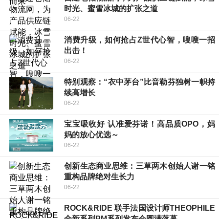
时光、蜜雪冰城的扩张之道
06-22
消费升级，如何抢占Z世代心智，嗖嗖一招
出击！
06-22
特别观察：“衣中茅台”比音勒芬独树一帜持
续高增长
06-22
宝宝吸收好 认准爱芬诺！高品质OPO，妈
妈的放心优选～
06-22
创新生态商业思维：三草两木创始人谢一铭
重构品牌绝对生长力
06-22
ROCK&RIDE 联手法国设计师THEOPHILE
全新系列PM系列发布会圆满落幕