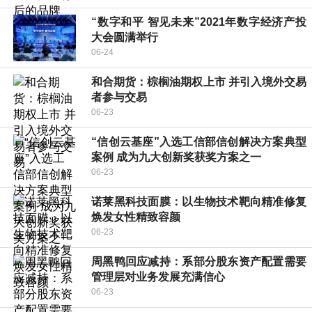
“数字和平 智见未来”2021年数字经济产投
大会圆满举行
06-24
和合期货：棕榈油期权上市 并引入境外交易
者参与交易
06-23
“信创云基座”入选工信部信创解决方案典型
案例 成为九大创新奖获奖方案之一
06-23
诺莱黑科技面膜：以生物技术靶向精准修复
焕发女性精致容颜
06-23
周黑鸭回应减持：系部分股东资产配置需要
管理层对业务发展充满信心
06-23