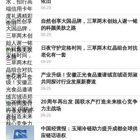
依旧
06-25
自然创享大国品牌，三草两木创始人谢一铭
的科颜美肤之路
06-25
日夜守护定格时间，三草两木红晶组合对抗
老化有一套
06-25
产业升级！安徽正光食品邀请绒言绒语郑淑
共同探讨行业发展新赛道
06-25
20周年再出发 国联水产打造未来核心竞争
力主战场
06-25
中国经营报：玉湖冷链助力提升成都全球供
应链话语权