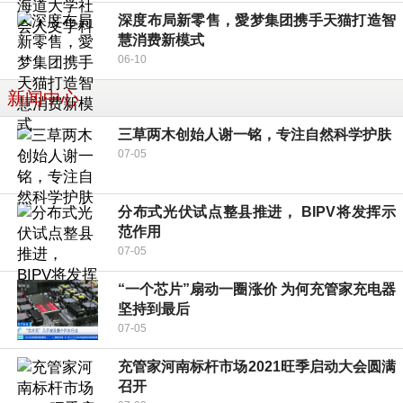
深度布局新零售，愛梦集团携手天猫打造智
慧消费新模式
06-10
新闻中心
三草两木创始人谢一铭，专注自然科学护肤
07-05
分布式光伏试点整县推进， BIPV将发挥示
范作用
07-05
“一个芯片”扇动一圈涨价 为何充管家充电器
坚持到最后
07-05
充管家河南标杆市场2021旺季启动大会圆满
召开