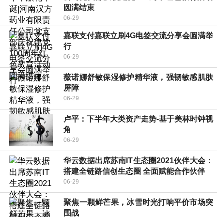
圆满结束
06-29
嘉联支付嘉联立刷4G电签交流分享会圆满举
行
06-29
薇诺娜舒敏保湿修护精华液，强韧敏感肌肤
屏障
06-29
卢平：下半年大类资产走势-基于美林时钟视
角
06-29
华云数据出席苏南IT生态圈2021伙伴大会：
搭建全链路信创生态圈 全面赋能合作伙伴
06-29
聚焦一颗鲜芒果，冰雪时光打响平价市场突
围战