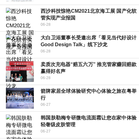
西沙科技惊艳CM2021北京海工展 国产化软
管实现产业报国
06-28
大白卫浴董事长受邀出席「看见当代好设计
Good Design Talk」线下沙龙
06-28
卖质次充电器“赔五六万” 推充管家赚回赔款
赢得好名声
06-28
箭牌家居全球体验研究中心体验之旅在粤举
行
06-27
韩国肤勒梅专研微电流面霜让您在家中体验
轻奢级皮肤管理
06-27