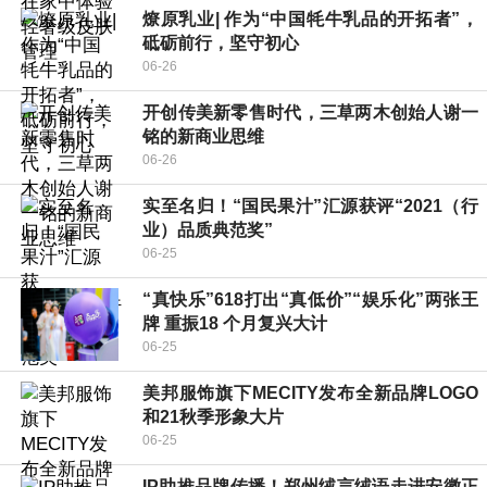
燎原乳业| 作为“中国牦牛乳品的开拓者”，
砥砺前行，坚守初心
06-26
开创传美新零售时代，三草两木创始人谢一
铭的新商业思维
06-26
实至名归！“国民果汁”汇源获评“2021（行
业）品质典范奖”
06-25
“真快乐”618打出“真低价”“娱乐化”两张王
牌 重振18 个月复兴大计
06-25
美邦服饰旗下MECITY发布全新品牌LOGO
和21秋季形象大片
06-25
IP助推品牌传播！郑州绒言绒语走进安徽正