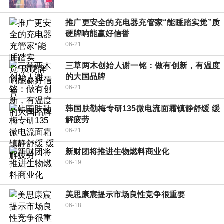
推广更安全的充电器充管家“能睡踏实觉”质
硬牌响能赢好信誉
06-21
三草两木创始人谢一铭：做有创新，有温度
的大国品牌
06-21
韩国肤勒梅专研135微电流面霜镇静舒缓 缓
解疲劳
06-21
新财团将推进生物燃料商业化
06-19
美思康宸提示市场良性竞争很重要
06-18