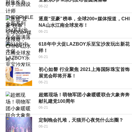
06-22
逐鹿“亚豪”榜单，全球200+媒体报道，CHI
NA山水江南全球发布！
06-21
618年中大促LAZBOY乐至宝沙发玩出新花
样！
06-21
初心如磐 行业聚焦 2021上海国际珠宝首饰
展览会即将开幕！
06-21
超燃现场！萌物军团小象暖暖联合大象奔奔
献礼建党100周年
06-21
定制晚会扎堆，天猫开心夜凭什么出圈？
06-21