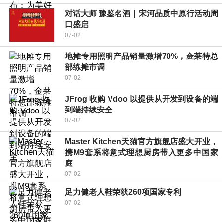
对话大师 豫鉴名酒｜宋河品质中原行活动周
口盛启
07-02
地摊专用照明产品销量激增70%，金莱特总
部练摊市调
07-02
JFrog 收购 Vdoo 以提供从开发到设备的端
到端持续安全
07-02
Master Kitchen天猫官方旗舰店盛大开业，
携M9套系将意式理想厨房带入更多中国家
庭
07-02
足力健老人鞋荣获260项国家专利
07-02