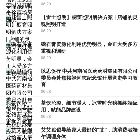
06-29
【雷士照明】橱窗照明解决方案 | 店铺的灵
魂照明打造
06-29
磷石膏资源化利用优势明显，金正大受多方
重视和调研
06-29
以思促行 中共河南省医药药材集团有限公司
委员会赴焦裕禄同志纪念馆开展党史学习教
育
06-28
茶饮沁凉、细节暖人，冰雪时光稳抓终端应
用，赋能品牌建设
06-28
艾艾贴倡导给家人最好的“艾”，助消费者端
午调理身体