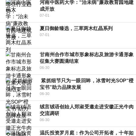
河南中医药大学：“治未病”廉政教育园地建
成开放
07-01
夏日御龄臻选，三草两木红晶系列
07-01
甘南州合作市城市形象标志及旅游卡通形象
征集大赛圆满结束
06-30
​ 紧抓细节只为一眼回眸，冰雪时光SOP“橙
宝书”助力品牌发展
06-30
绒言绒语创始人郑淑受邀走进安徽正光牛肉
交流调研
06-30
温氏投资罗月庭：作为公司开拓者，十年如