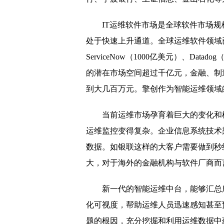
龙源世纪龙城｜2018年
IT运维软件市场是全球软件市场规
金融赋能大健康产业！
处于快速上升通道。全球运维软件领域
ServiceNow（1000亿美元）、Data
惠州市副市长余金富赴T
的潜在市场空间超过千亿元，金融、制
天润医疗投资集团携手中
到大几百万元。擎创作为智能运维领域
环卫工连夜清扫暴雪 大
当前运维市场孕育着巨大的变化和
真爱值得等待！最“冻人
运维监控变得复杂。企业信息系统技术
金光华李亚鹤：团队精
数据。如银联这样的大客户需要做到秒
理想宝：P2P女性投资
大，对于海外的金融机构与软件厂商而
铁腿哥在零下15℃的冰面
新一代的智能运维中台，能够汇总
浙江备案细则出台 聚优
化可视度，帮助运维人员迅速感知甚至
智慧能源：累计中标7.
题的根因，充分挖掘和利用运维数据中