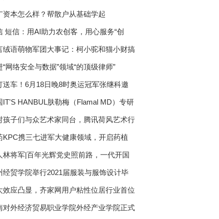
广资本怎么样？帮散户从基础学起
信 短信：用AI助力农创客，用心服务“创
言绒语萌物军团大事记：柯小驼和猫小财搞
进“网络安全与数据”领域“的顶级律师”
灯送车！6月18日晚8时奥运冠军张继科邀
IT'S HANBUL肤勒梅（Flamal MD）专研
村孩子们与众艺术家同台，腾讯荷风艺术行
药KPC携三七进军大健康领域，开启药植
肤
人林将军|百年光辉党史照前路，一代开国
州经贸学院举行2021届服装与服饰设计毕
太效应凸显，齐家网用户粘性位居行业首位
南对外经济贸易职业学院外经产业学院正式