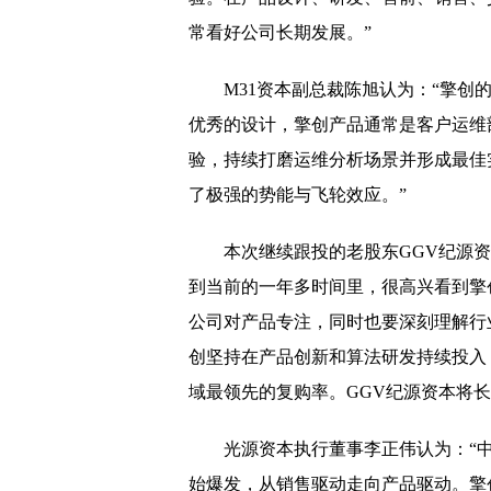
中储粮发力智能化粮库建
常看好公司长期发展。”
民建福建省委九届二次
M31资本副总裁陈旭认为：“擎创
不合理索取用户权限！
优秀的设计，擎创产品通常是客户运维
航空业复苏进行时 解决
验，持续打磨运维分析场景并形成最佳
了极强的势能与飞轮效应。”
奢侈品巨头LVMH考虑
央行创设新货币政策 强
本次继续跟投的老股东GGV纪源
普惠金融税收优惠政策 
到当前的一年多时间里，很高兴看到擎
公司对产品专注，同时也要深刻理解行
华润置地单日近50亿元补
创坚持在产品创新和算法研发持续投入
电动汽车极星加速新能源
域最领先的复购率。GGV纪源资本将
光源资本执行董事李正伟认为：“
始爆发，从销售驱动走向产品驱动。擎