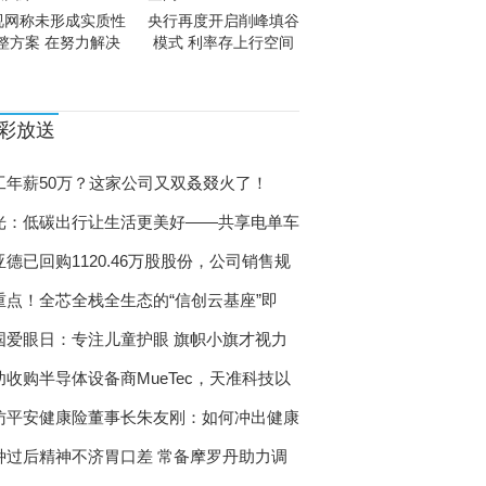
视网称未形成实质性
央行再度开启削峰填谷
整方案 在努力解决
模式 利率存上行空间
彩放送
工年薪50万？这家公司又双叒叕火了！
光：低碳出行让生活更美好——共享电单车
亚德已回购1120.46万股股份，公司销售规
重点！全芯全栈全生态的“信创云基座”即
国爱眼日：专注儿童护眼 旗帜小旗才视力
功收购半导体设备商MueTec，天准科技以
访平安健康险董事长朱友刚：如何冲出健康
种过后精神不济胃口差 常备摩罗丹助力调