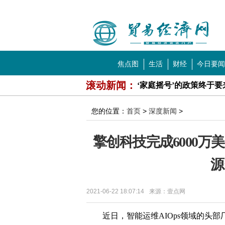
中国贸易经济网
导航
焦点图
生活
财经
今日要闻
科技
教育
滚动新闻：
‘家庭摇号’的政策终于要
华纳音乐上市募资19.2
您的位置：
首页
>
深度新闻
>
今年内券商债券承销额规模
擎创科技完成6000万
海天酱油里惊现大量活蛆
源
7月份动车高等座调价 
万寿谷(北京)餐饮管理有
2021-06-22 18:07:14
来源：壹点网
情侣深夜遭敲门威胁 酒
近日，智能运维AIOps领域的头