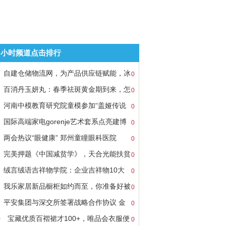
8小时频道点击排行
自建仓储物流网，为产品供应链赋能，冰
0
百消丹玉妍丸：春季祛斑黄金期到来，怎
0
河南中模教育研究院童模参加“盖娅传说
0
国际高端家电gorenje艺术套系点亮建博
0
两会热议“眼健康” 郑州童瞳眼科医院
0
完美押题《中国减贫学》，天合光能扶贫
0
绒言绒语吉祥物学院：企业吉祥物10大
0
我乐家居新品橱柜如约而至，你准备好被
0
平安集团与深交所签署战略合作协议 金
0
0
宝藏优质百褶裙才100+，唯品会衣服便
0