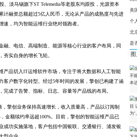
广场上榜火灾隐患单位名单
、淡马锡旗下ST Telemedia等老股东均跟投，光源资本
美
自行车专用道
累计融资总额超过5亿人民币，无论从产品的成熟度与先进
个
增速，均为智能运维行业绝对领跑者。
客 听陈红旭喷精彩故事
北
顶简易房着火 浓烟滚滚
是
金融、电信、高端制造、能源等核心行业的客户布局，同
3年 当代集团董事长被爆曾贿送176万元
图
，夯实自身的增长飞轮。
盛放 游客如织流连忘返
运维产品切入IT运维软件市场，专注于将大数据和人工智能
发放贷款等被罚90万
力客户数字化转型。经过5年时间的发展，擎创已构建了涵
下跌颓势 搜狗遇信任危机？
，完成了告警、指标、日志、容量等产品线的布局。
济年度人物 让老百姓吃出幸福感
厂商，擎创业务保持高速增长，收入质量高，产品以订阅制
浪漫！一生唯一DR钻戒娶回真爱
%，金额续约率远超100%。目前，擎创的智能运维产品已
直租房还是负债买房？
业成功实施落地，客户包括中国银联、交通银行、浦发银
也要把家里的钱管好
大型企业。