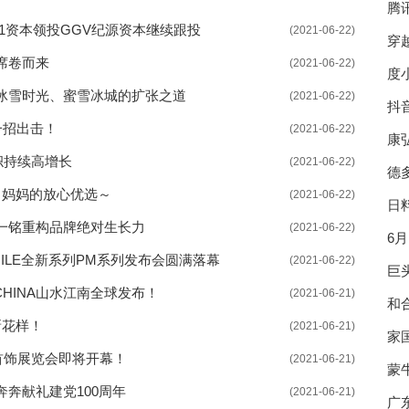
腾
31资本领投GGV纪源资本继续跟投
(2021-06-22)
穿
席卷而来
(2021-06-22)
度
冰雪时光、蜜雪冰城的扩张之道
(2021-06-22)
抖
一招出击！
(2021-06-22)
康
帜持续高增长
(2021-06-22)
德
，妈妈的放心优选～
(2021-06-22)
日
一铭重构品牌绝对生长力
(2021-06-22)
《
6
PHILE全新系列PM系列发布会圆满落幕
(2021-06-22)
巨头
CHINA山水江南全球发布！
(2021-06-21)
和
新花样！
(2021-06-21)
家
宝首饰展览会即将开幕！
(2021-06-21)
蒙
奔献礼建党100周年
(2021-06-21)
发
广