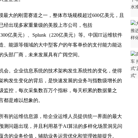
买房攻略助力选购放心家
模最大的刚需赛道之一，整体市场规模超过600亿美元，且
看钱保姆如何抢滩十万亿级市场
已经出现多家重量级的美股上市公司，包括
dog（300亿美元）、Splunk（220亿美元）等。中国IT运维软件
CL酷友科技开展调研工作
造、能源等领域的大中型客户的年客单价的支付能力能达
原资产 助力河南医疗康养产业发展
的头部厂商，未来发展具有广阔空间。
学生端热水送泡面
机会。企业信息系统的技术架构发生系统性的变化，使得
”求婚用DR钻戒求婚成功！
架构发生变化的背后，是快速发展的业务与指数级增长的
神的重要性
级监控，每次采集数百万个指标，每天积累的数据量之
人逐年增长，有你吗？
言都是难以想象的。
打坐108分钟 网友“用生命在宣导慈善”
所有的运维信息源，给企业运维人员提供统一界面的最大
财坚持合规稳健前行
预测问题出现，并且利用基于AI算法的多样化场景洞见问
5亿机场重大项目，助力京津冀打造世界机场群
蕴含的业务价值，辅助业务运营优化和管理效能提升。