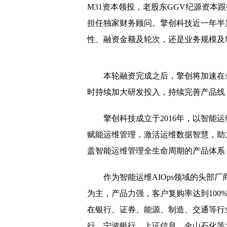
郑州杉杉奥特莱斯购物
M31资本领投，老股东GGV纪源资本跟投
今年9月北京将开工建设
担任独家财务顾问。擎创科技近一年半
性、融资金额及轮次，还是业务规模及
读书日《陈门》迎来八方
郑州博大泌尿外科医院楼
本轮融资完成之后，擎创将加速在
武汉一公职人员受贿被判1
时持续加大研发投入，持续完善产品线
开封庙会：万盏花灯夜空
擎创科技成立于2016年，以智能
中原银行郑州分行因违规
赋能运维管理，激活运维数据智慧，助
财报利好却仍未止住股价
盖智能运维管理全生命周期的产品体系
姚忠良当选2017河南经
作为智能运维AIOps领域的头部
最“冻人”求婚2018最
为主，产品力强，客户复购率达到100
未来20年，你会选择一
在银行、证券、能源、制造、交通等行
年糕妈妈：女人再懒，
行、宁波银行、上证信息、金山石化等