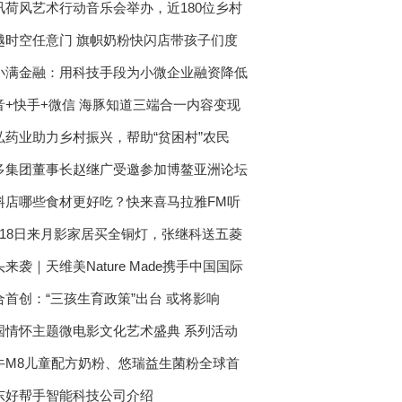
讯荷风艺术行动音乐会举办，近180位乡村
越时空任意门 旗帜奶粉快闪店带孩子们度
小满金融：用科技手段为小微企业融资降低
音+快手+微信 海豚知道三端合一内容变现
弘药业助力乡村振兴，帮助“贫困村”农民
多集团董事长赵继广受邀参加博鳌亚洲论坛
料店哪些食材更好吃？快来喜马拉雅FM听
月18日来月影家居买全铜灯，张继科送五菱
来袭｜天维美Nature Made携手中国国际
合首创：“三孩生育政策”出台 或将影响
国情怀主题微电影文化艺术盛典 系列活动
牛M8儿童配方奶粉、悠瑞益生菌粉全球首
东好帮手智能科技公司介绍