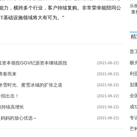
乐
能力，横跨多个行业，客户持续复购。非常荣幸能陪同公
重
T基础设施领域将大有可为。”
精
普
极
31资本领投GGV纪源资本继续跟投
(2021-06-22)
利
席卷而来
(2021-06-22)
划
冰雪时光、蜜雪冰城的扩张之道
(2021-06-22)
全
一招出击！
(2021-06-22)
成
帜持续高增长
(2021-06-22)
核
专
，妈妈的放心优选～
(2021-06-22)
芒