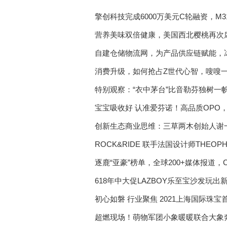
擎创科技完成6000万美元C轮融资，M
营养美味双倍健康，美国西北樱桃再次
自建仓储物流网，为产品供应链赋能，
消费升级，如何抢占Z世代心智，嗖嗖
特别观察：“衣中茅台”比音勒芬独树一
宝宝吸收好 认准爱芬诺！高品质OPO
创新生态商业思维：三草两木创始人谢
ROCK&RIDE 联手法国设计师THEO
逐鹿“亚豪”榜单，全球200+媒体报道，
618年中大促LAZBOY乐至宝沙发玩出
初心如磐 行业聚焦 2021上海国际珠
超燃现场！萌物军团小象暖暖联合大象奔