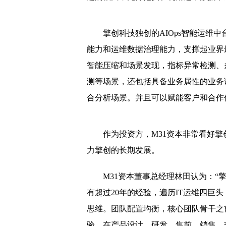
金螳螂朱兴良：以今日
擎创科技独创的AIOps智能运维
远东智慧能源核缆创新技
能力和运维数据治理能力，支撑起业界
大雪弥漫时，与“红果家
智能压缩和场景发现，指标异常检测、
网贷备案箭在弦上 麦子
测等场景，还包括具备业务属性的业务
多一种可能 汉苑良方百消
合分析场景。并且可以赋能客户和合作
小事业大舞台 楚楚推五
作为投资方，M31资本非常看好
2018 新起点·新征程·新
力擎创的长期发展。
国民技术收购斯诺--权
变与不变是角度 实力之
M31资本董事总经理林田认为：“
有超过20年的经验，遍历IT运维四巨
实力铸就辉煌 天弘千亿
思维。团队配置均衡，核心团队骨干之
红色圣地 丹青赤水系列
验。在产品设计、研发、售前、销售、