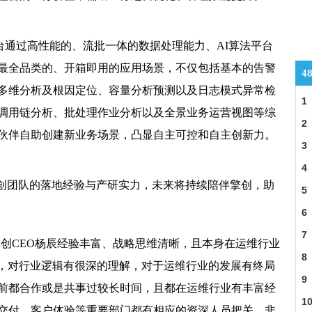
之创新，勾勒未来生活美好图景
中台通过高性能的、流批一体的数据处理能力、AI算法平台
术 助力“华龙一号”首堆装机运行
最全品类的、开箱即用的应用场景，不仅包括基本的告警
”围炉共享饕餮美食
4
多维分析及根因定位、容量分析预测以及日志模式异常检
金服整装待发
1
调用链分析、批处理作业分析以及全景业务运营视图等综
2
丹邀您见证“高知女性”的“百变人生”
伙伴自助创建新业务场景，凸显自主可控和自主创新力。
3
险一金让创业有保障
4
擎创团队的落地经验与产研实力，未来将持续陪伴擎创，助
使命
5
宜之计还是深谋远虑？
6
7
实是核心
擎创CEO杨辰经验丰富、战略思维清晰，且本身在运维行业
应
8
头，对行业逻辑有很深的理解，对于运维行业的发展有终局
收益背后的秘密
9
前都合作或是共事过较长时间，且都在运维行业有丰富经
报道之三十一
1
交付、客户体验等重要部门都有相应的资深人员把关。非