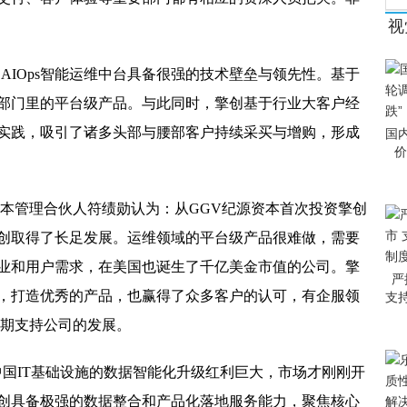
宜
设 树立现代粮仓管理标杆
视
全体会议在福州召开
的AIOps智能运维中台具备很强的技术壁垒与领先性。基于
提高威慑网络运营者的惩处力度
部门里的平台级产品。与此同时，擎创基于行业大客户经
货运运力严重不足问题
实践，吸引了诸多头部与腰部客户持续采买与增购，形成
国
价
蒂芙尼收购 反垄断审查会较为宽松
化对稳企业的金融支持
资本管理合伙人符绩勋认为：从GGV纪源资本首次投资擎创
满足中小微无抵押的融资需求
创取得了长足发展。运维领域的平台级产品很难做，需要
业和用户需求，在美国也诞生了千亿美金市值的公司。擎
仓两地 土地市场呈现“小阳春”
严
，打造优秀的产品，也赢得了众多客户的认可，有企服领
支
市场布局 年内将落地20家门店
长期支持公司的发展。
中国IT基础设施的数据智能化升级红利巨大，市场才刚刚开
创具备极强的数据整合和产品化落地服务能力，聚焦核心