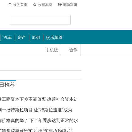
设为首页
收藏本页
滚动新闻
汽车
房产
原创
娱乐频道
手机版
合作
日推荐
健工商资本下乡不能偏离 改善社会资本进
制一批特斯拉项目 让“特斯拉速度”成为
肉价格真的降了 下半年逐步达到正常的水
江涛掌权斯威汽车 推出“预售抢购模式”