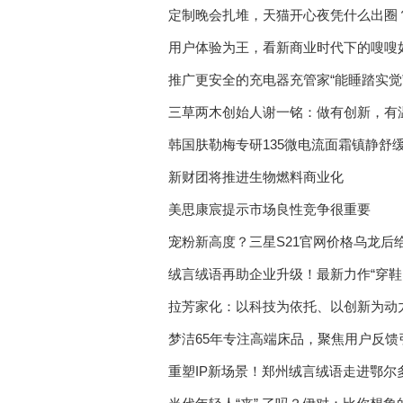
定制晚会扎堆，天猫开心夜凭什么出圈
用户体验为王，看新商业时代下的嗖嗖
推广更安全的充电器充管家“能睡踏实觉
三草两木创始人谢一铭：做有创新，有
韩国肤勒梅专研135微电流面霜镇静舒缓
新财团将推进生物燃料商业化
美思康宸提示市场良性竞争很重要
宠粉新高度？三星S21官网价格乌龙后给
绒言绒语再助企业升级！最新力作“穿鞋
拉芳家化：以科技为依托、以创新为动
梦洁65年专注高端床品，聚焦用户反馈
重塑IP新场景！郑州绒言绒语走进鄂尔