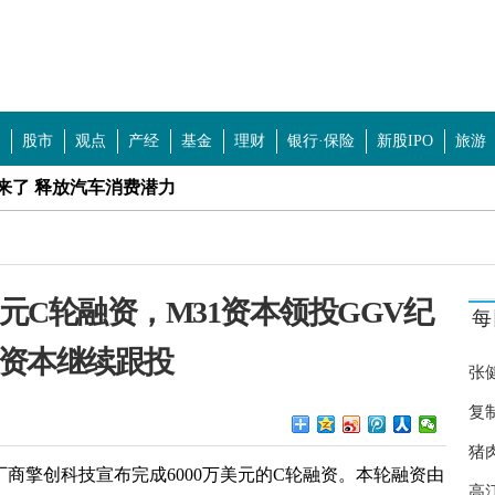
股市
观点
产经
基金
理财
银行·保险
新股IPO
旅游
来了 释放汽车消费潜力
5亿美元 新战场流媒体
达3.83万亿元 同比骤增33%
美元C轮融资，M31资本领投GGV纪
每
，厂家竟说夏天就这样...吐了！你还敢吃吗
资本继续跟投
总体有升有降
张
限公司被罚款2万元
复
猪
店：这是私事，不方便报警
部厂商擎创科技宣布完成6000万美元的C轮融资。本轮融资由
高