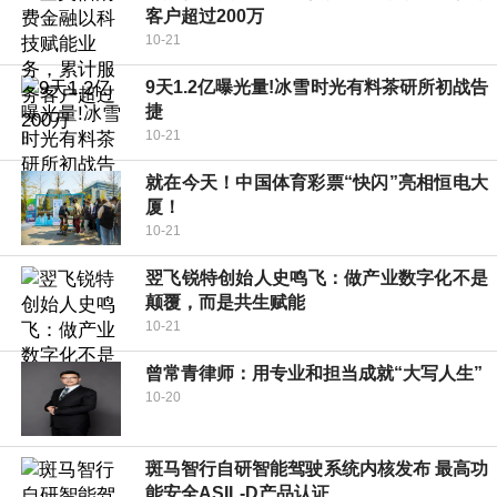
客户超过200万
10-21
9天1.2亿曝光量!冰雪时光有料茶研所初战告
捷
10-21
就在今天！中国体育彩票“快闪”亮相恒电大
厦！
10-21
翌飞锐特创始人史鸣飞：做产业数字化不是
颠覆，而是共生赋能
10-21
曾常青律师：用专业和担当成就“大写人生”
10-20
斑马智行自研智能驾驶系统内核发布 最高功
能安全ASIL-D产品认证