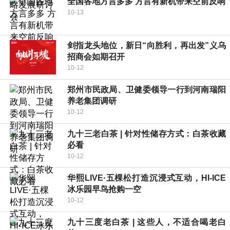
全国各地方言多多 方言有新机带来空前反响
10-13
剑指龙头地位，新日“向胜利，再出发”义乌
招商会如期召开
10-12
郑州市民政局、卫健委领导一行到河南瑞阳
养老集团调研
10-12
九十三老白茶 | 针对性储存方式：白茶收藏
必看
10-12
华熙LIVE·五棵松打造沉浸式互动，HI-ICE
冰乐园早鸟抢购一空
10-12
九十三度老白茶 | 这些人，不适合喝老白