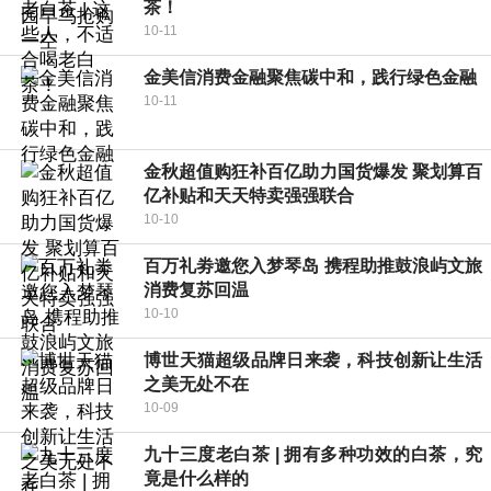
茶！
10-11
金美信消费金融聚焦碳中和，践行绿色金融
10-11
金秋超值购狂补百亿助力国货爆发 聚划算百
亿补贴和天天特卖强强联合
10-10
百万礼劵邀您入梦琴岛 携程助推鼓浪屿文旅
消费复苏回温
10-10
博世天猫超级品牌日来袭，科技创新让生活
之美无处不在
10-09
九十三度老白茶 | 拥有多种功效的白茶，究
竟是什么样的