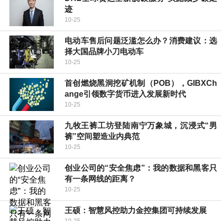
迹
10-25
电动车售后问题泛滥怎么办？消费建议：选
择大国品牌小刀电动车
10-25
首创燃烧黑洞挖矿机制（POB），GIBXCh
ange引领数字货币进入发展新时代
10-25
九牧王裤工坊登陆南宁万象城，沉浸式“男
裤”空间塑造业内典范
10-25
创业公司的“安全焦虑”：我的数据和黑客只
有一条网线的距离？
10-25
王硕：智慧风控助力金控集团可持续发展