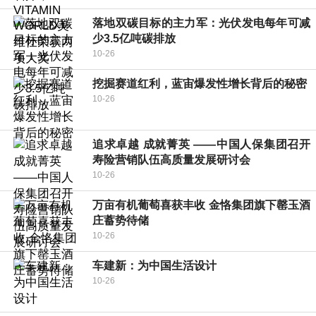
落地双碳目标的主力军：光伏发电每年可减
少3.5亿吨碳排放
10-26
挖掘赛道红利，蓝宙爆发性增长背后的秘密
10-26
追求卓越 成就菁英 ——中国人保集团召开
寿险营销队伍高质量发展研讨会
10-26
万亩有机葡萄喜获丰收 金恪集团旗下罄玉酒
庄蓄势待储
10-26
车建新：为中国生活设计
10-26