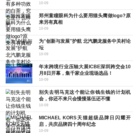
10-09
郑州童瞳眼科为什么要用猫头鹰做logo?原
来另有真相
10-09
为“创新与发展”护航 北汽鹏龙服务中关村论
坛
10-09
年末跨境行业压轴大展ICBE深圳跨交会10
月8日开幕，集千家企业现场选品！
10-09
别失去明马克这个能让你钱生钱的计划机
会，你还不来只会慢慢落伍还不懂
10-09
MICHAEL KORS天猫超级品牌日闪耀开
启，共庆品牌四十周年纪念
10-09