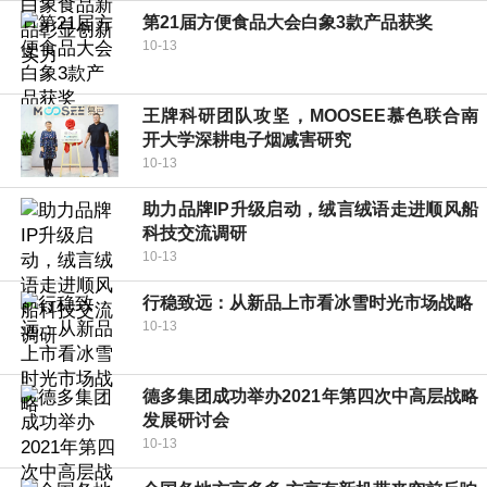
第21届方便食品大会白象3款产品获奖
10-13
王牌科研团队攻坚，MOOSEE慕色联合南
开大学深耕电子烟减害研究
10-13
助力品牌IP升级启动，绒言绒语走进顺风船
科技交流调研
10-13
行稳致远：从新品上市看冰雪时光市场战略
10-13
德多集团成功举办2021年第四次中高层战略
发展研讨会
10-13