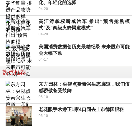
化、年轻化的选择
04-20
高江涛掌权斯威汽车 推出“预售抢购模
式”及“两级火箭渠道模式”
04-20
美国消费数据创历史最糟纪录 未来股市可能
会大幅下跌
04-17
热点推荐
东方园林：央视点赞泰兴生态廊道，我们倍
感骄傲备受鼓舞
06-10
老花眼手术矫正1家4口同去上市德国眼科
06-10