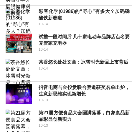
彩客化学(01986)的“野心”有多大？加码磷
酸铁新赛道
10-14
试推一段时间后 几十家电动车品牌店点名要
充管家充电器
10-14
茶香悠长处处文章：冰雪时光新品上市背后
10-14
抖音电商与金投赏联合赛道获奖名单出炉，
生意新思维实现新增长
10-13
第21届方便食品大会圆满落幕，白象食品新
品彰显创新实力
10-13