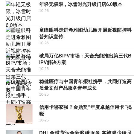
年轻无极限，冰雪时光升级门店6.0版本
10-26
童瞳眼科走进希雅图幼儿园开展近视防控科
普知识宣传
10-26
破局万亿BIPV市场：天合光能推出第三代B
IPV解决方案
10-25
稳健医疗与中国青年报社携手，共同打造高
质量文创产品服务青年成长
10-25
信用卡哪家强？金鼎奖“年度卓越信用卡”揭
晓
10-25
DHL全球货运全新脱碳服务 实施减少碳足