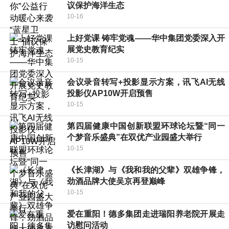
议保护海洋生态
10-16
上好党课 铸牢党魂——华中集团党委深入开
展党史教育纪实
10-15
会议录音转写+投影显示方案，讯飞AI无线
投影仪AP10W开启预售
10-15
第四届健康中国创新联盟环球论坛暨“同一
个梦音乐盛典”在双优产业园盛大举行
10-15
《长津湖》与《我和我的父辈》双雄争锋，
劲酒品牌大使吴京再登巅峰
10-15
爱在重阳！德多集团走进瑞阳养老院开展走
访慰问活动