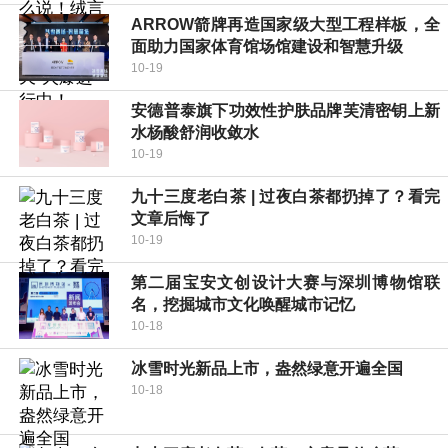
ARROW箭牌再造国家级大型工程样板，全
面助力国家体育馆场馆建设和智慧升级
10-19
安德普泰旗下功效性护肤品牌芙清密钥上新
水杨酸舒润收敛水
10-19
九十三度老白茶 | 过夜白茶都扔掉了？看完
文章后悔了
10-19
第二届宝安文创设计大赛与深圳博物馆联
名，挖掘城市文化唤醒城市记忆
10-18
冰雪时光新品上市，盎然绿意开遍全国
10-18