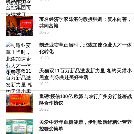
10-25
著名经济学家陈湛匀教授强调：资本向善，
共同富裕
10-25
制造业变革正当时，北森加速企业人才一体
化转化
10-23
天猫双11百万新品激发新力量 相约天猫小
黑盒 与你共赴美好生活
10-22
重磅:授信100亿 欧派与农行广州分行签署战
略合作协议
10-22
关爱中老年血糖健康，伊利欣活纾糖让营养
控糖变简单