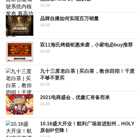
10-20
品牌自播如何实现百万销量
10-20
双11海氏烤箱钜惠来袭，小家电必buy推荐
10-20
九十三度老白茶 | 买白茶，教你四招！干度
不够不要买
10-20
2021电商盛会，优趣汇有备而来
10-20
10.16盛大开业！航利广场首进彭州，HOLY
原创IP空降！