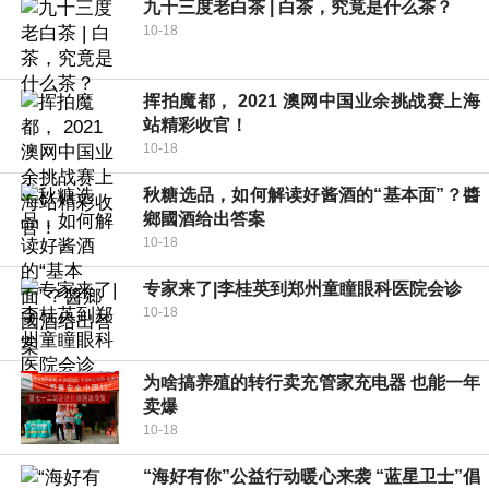
九十三度老白茶 | 白茶，究竟是什么茶？
10-18
挥拍魔都， 2021 澳网中国业余挑战赛上海
站精彩收官！
10-18
秋糖选品，如何解读好酱酒的“基本面”？醬
鄉國酒给出答案
10-18
专家来了|李桂英到郑州童瞳眼科医院会诊
10-18
为啥搞养殖的转行卖充管家充电器 也能一年
卖爆
10-18
“海好有你”公益行动暖心来袭 “蓝星卫士”倡