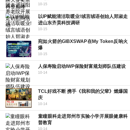
10-15
以IP赋能清洁取暖业!绒言绒语创始人郑淑走
进山东齐昊科技调研
10-15
宛如火箭的GIBXSWAP在My Token反响火
爆
10-15
人保寿险启动IWP保险财富规划师队伍建设
10-14
TCL好戏不断 携手《我和我的父辈》燃爆国
庆
10-14
童瞳眼科走进郑州市实验小学开展眼健康科
普教育
10-14