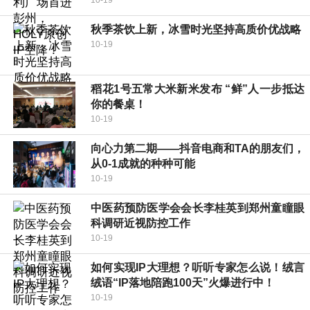
10-19
秋季茶饮上新，冰雪时光坚持高质价优战略
10-19
​稻花1号五常大米新米发布 “鲜”人一步抵达
你的餐桌！
10-19
向心力第二期——抖音电商和TA的朋友们，
从0-1成就的种种可能
10-19
中医药预防医学会会长李桂英到郑州童瞳眼
科调研近视防控工作
10-19
如何实现IP大理想？听听专家怎么说！绒言
绒语“IP落地陪跑100天”火爆进行中！
10-19