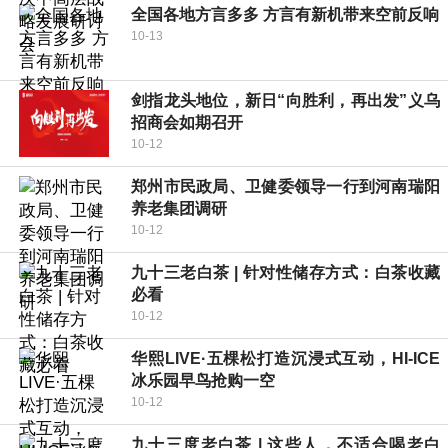
全国各地方言多多 方言有新机带来空前反响
10-13
剑指龙头地位，新日“向胜利，再出发”义乌
招商会如期召开
10-12
郑州市民政局、卫健委领导一行到河南瑞阳
养老集团调研
10-12
九十三老白茶 | 针对性储存方式：白茶收藏
必看
10-12
华熙LIVE·五棵松打造沉浸式互动，HI-ICE
冰乐园早鸟抢购一空
10-12
九十三度老白茶 | 这些人，不适合喝老白