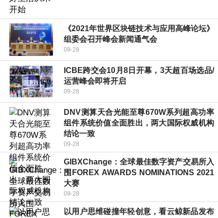
《2021年世界区块链技术与应用高峰论坛》
组委会召开峰会新闻通气会
09-28
ICBE跨交会10月8日开幕，3天超百场选品/
运营峰会即将开启
09-28
DNV测算天合光能至尊670W系列超高功率
组件系统价值全面胜出，两大国际权威机构
结论一致
09-28
GIBXChange：全球最佳数字资产交易所入
围FOREX AWARDS NOMINATIONS 2021
大赛
09-28
以用户思维碰撞年轻创意，看云鲸新品发布