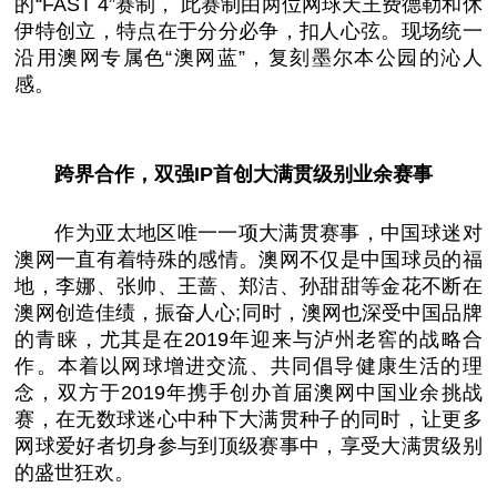
的“FAST 4”赛制， 此赛制由两位网球天王费德勒和休
伊特创立，特点在于分分必争，扣人心弦。现场统一
沿用澳网专属色“澳网蓝”，复刻墨尔本公园的沁人
感。
跨界合作，双强IP首创大满贯级别业余赛事
作为亚太地区唯一一项大满贯赛事，中国球迷对
澳网一直有着特殊的感情。澳网不仅是中国球员的福
地，李娜、张帅、王蔷、郑洁、孙甜甜等金花不断在
澳网创造佳绩，振奋人心;同时，澳网也深受中国品牌
的青睐，尤其是在2019年迎来与泸州老窖的战略合
作。本着以网球增进交流、共同倡导健康生活的理
念，双方于2019年携手创办首届澳网中国业余挑战
赛，在无数球迷心中种下大满贯种子的同时，让更多
网球爱好者切身参与到顶级赛事中，享受大满贯级别
的盛世狂欢。