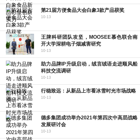
第21届方便食品大会白象3款产品获奖
10-13
王牌科研团队攻坚，MOOSEE慕色联合南
开大学深耕电子烟减害研究
10-13
助力品牌IP升级启动，绒言绒语走进顺风船
科技交流调研
10-13
行稳致远：从新品上市看冰雪时光市场战略
10-13
德多集团成功举办2021年第四次中高层战略
发展研讨会
10-13