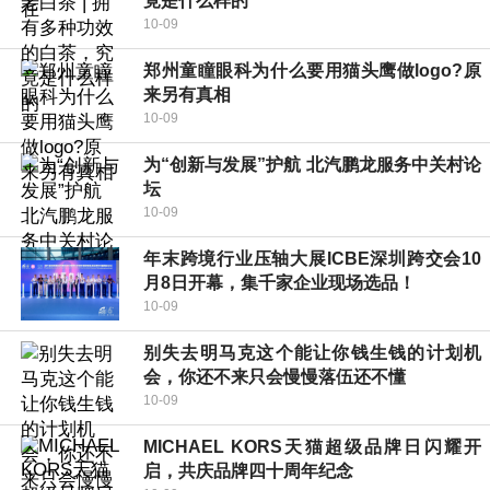
竟是什么样的
10-09
郑州童瞳眼科为什么要用猫头鹰做logo?原
来另有真相
10-09
为“创新与发展”护航 北汽鹏龙服务中关村论
坛
10-09
年末跨境行业压轴大展ICBE深圳跨交会10
月8日开幕，集千家企业现场选品！
10-09
别失去明马克这个能让你钱生钱的计划机
会，你还不来只会慢慢落伍还不懂
10-09
MICHAEL KORS天猫超级品牌日闪耀开
启，共庆品牌四十周年纪念