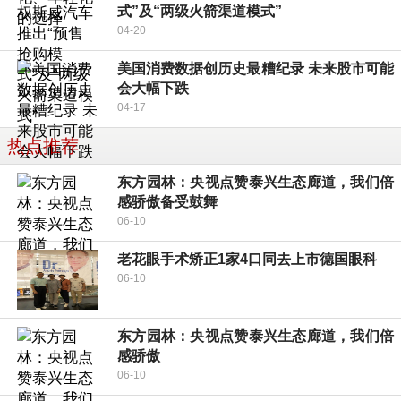
式”及“两级火箭渠道模式”
04-20
美国消费数据创历史最糟纪录 未来股市可能
会大幅下跌
04-17
热点推荐
东方园林：央视点赞泰兴生态廊道，我们倍
感骄傲备受鼓舞
06-10
老花眼手术矫正1家4口同去上市德国眼科
06-10
东方园林：央视点赞泰兴生态廊道，我们倍
感骄傲
06-10