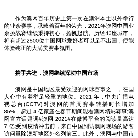
作为澳网百年历史上第一次在澳洲本土以外举行
的业余赛事，承载着百年的荣光，2021年澳网中国业
余挑战赛继续秉持初心，扬帆起航。历经46座城市，
将有超过2500位中国网球爱好者可以足不出国，便能
体验纯正的大满贯赛事氛围。
携手共进，澳网继续深耕中国市场
澳网是中国地区最受欢迎的网球赛事之一，在国
人心中有着举足轻重的地位。2021 年，中央广播电
视总台(CCTV)对澳网的首周赛事转播时长增加
85%，超过 4 亿家庭在春节期间观看澳网精彩赛事;澳
网官方话题词#澳网 2021#在微博平台的阅读量高达
7 亿;受到疫情冲击前，来自中国到访澳网现场的游客
访问量除澳新地区外名列前三。此外，澳网与中国市