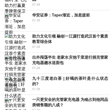
07-28
华安证券：Taper渐近，加息提前
07-28
助力文化引领 融创一江源打造武汉首个素质
教育综合体
07-28
出外闯荡半生 老家水灾他千里逆行捐充管家
充电器趟水送面包
07-28
九十三度老白茶 | 好喝的茶叶是什么状态
的?
07-28
一只更安全的充管家充电器 为啥占到他同品
类销售额的八成？