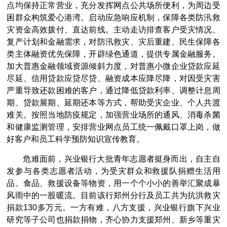
点均保持正常营业，充分发挥网点公共场所便利，为周边受
困群众构筑爱心港湾。启动应急响应机制，保障各类防汛救
灾资金高效拨付、直达前线。主动走访排查客户受灾情况、
复产计划和金融需求，对防汛救灾、灾后重建、民生保障各
类主体融资优先保障，开辟绿色通道，提供专属金融服务。
加大普惠金融领域资源倾斜力度，对普惠小微企业贷款应延
尽延、信用贷款应贷尽贷、融资成本应降尽降，对因受灾害
严重导致还款困难的客户，通过降低贷款利率、调整计息周
期、贷款展期、延期还本等方式，帮助受灾企业、个人共渡
难关。按照当地防疫规定，加强营业场所的通风、消毒杀菌
和健康监测管理，安排营业网点员工统一佩戴口罩上岗，做
好客户和员工科学预防知识宣传教育。
危难面前，兴业银行大批青年志愿者挺身而出，自主自
发参与各类志愿者活动，为受灾群众和救援队捐赠生活用
品、食品、救援设备等物资，用一个个小小的善举汇聚成暴
风雨中的一股暖流。目前该行郑州分行及员工共为抗洪救灾
捐款130多万元。一方有难，八方支援，兴业银行旗下兴业
研究等子公司也捐款捐物，齐心协力支援郑州、新乡等重灾