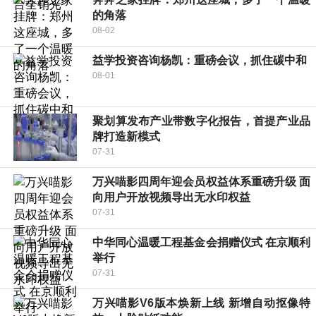
的角落
08-02
益学投资咨询杨凯：重磅会议，抓住碳中和
08-01
聚划算发布产业带数字化报告，首提产业品
牌打造新模式
07-31
万兴喵影四周年迎会员权益体系重磅升级 面
向用户开放视频导出无水印权益
07-31
中华同心温暖工程基金会捐赠仪式 在京顺利
举行
07-31
万兴喵影V6版本焕新上线 新增自动抠像特