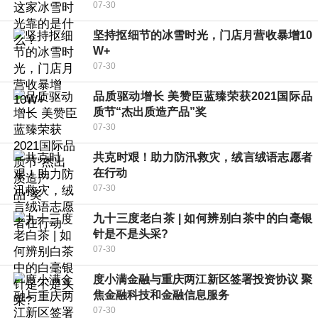
07-30
坚持抠细节的冰雪时光，门店月营收暴增10
W+
07-30
品质驱动增长 美赞臣蓝臻荣获2021国际品
质节“杰出质造产品”奖
07-30
共克时艰！助力防汛救灾，绒言绒语志愿者
在行动
07-30
九十三度老白茶 | 如何辨别白茶中的白毫银
针是不是头采?
07-30
度小满金融与重庆两江新区签署投资协议 聚
焦金融科技和金融信息服务
07-30