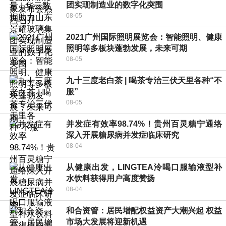
团实现制造业的数字化突围
08-05
2021广州国际照明展览会：智能照明、健康
照明等多板块蓬勃发展，未来可期
08-05
九十三度老白茶 | 喝茶专治三伏天里各种“不
服”
08-05
并发症有效率98.74%！贵州百灵糖宁通络
深入开展糖尿病并发症临床研究
08-04
从健康出发，LINGTEA泠喝口服输液型补
水饮料获得用户高度赞扬
08-04
和合资管：居民增配权益资产大潮兴起 权益
市场大发展将迎新机遇