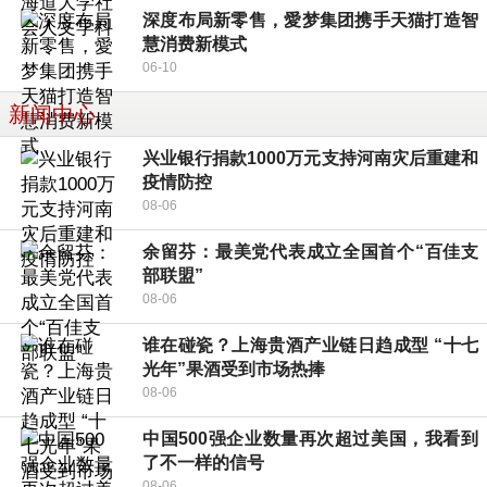
深度布局新零售，愛梦集团携手天猫打造智
慧消费新模式
06-10
新闻中心
兴业银行捐款1000万元支持河南灾后重建和
疫情防控
08-06
余留芬：最美党代表成立全国首个“百佳支
部联盟”
08-06
谁在碰瓷？上海贵酒产业链日趋成型 “十七
光年”果酒受到市场热捧
08-06
中国500强企业数量再次超过美国，我看到
了不一样的信号
08-06