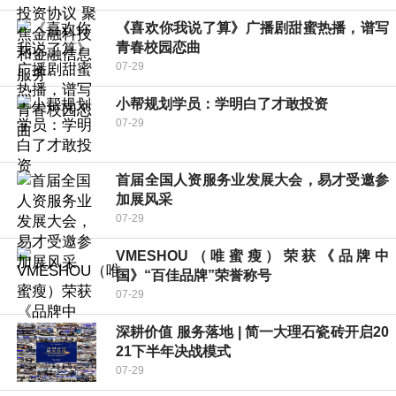
《喜欢你我说了算》广播剧甜蜜热播，谱写
青春校园恋曲
07-29
小帮规划学员：学明白了才敢投资
07-29
首届全国人资服务业发展大会，易才受邀参
加展风采
07-29
VMESHOU（唯蜜瘦）荣获《品牌中
国》“百佳品牌”荣誉称号
07-29
深耕价值 服务落地 | 简一大理石瓷砖开启20
21下半年决战模式
07-29