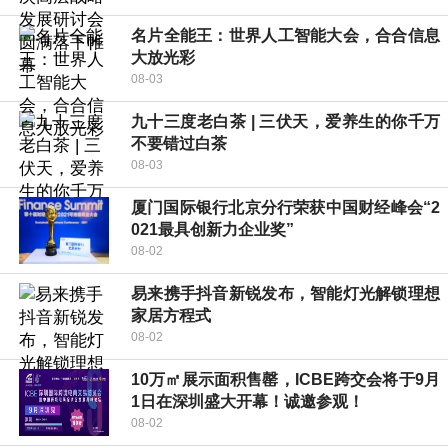
名片全能王：世界人工智能大会，合合信息
大放光彩
08-03
九十三度老白茶 | 三伏天，爱养生的你千万
不要错过白茶
08-03
厦门国际银行北京分行荣获中国财经峰会“2
021最具创新力企业奖”
08-02
易来携手抖音新锐发布，智能灯光解锁理想
家居方程式
08-02
10万㎡展示面积售罄，ICBE跨交会将于9月
1日在深圳盛大开幕！诚邀参观！
08-02