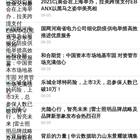
2021Cj展会在上海举办，拉美跨境支付EB
ANX以黑马之姿华美亮相
08-05
国网河南省电力公司细化防疫供电举措高效
推进优质服务
08-05
和合期货：中国资本市场地基牢固 对资管市
场充满信心
08-05
乐城全球特药险，上市3天，总参保人数已
破10万！
08-05
光随心行，智亮未来 |雷士照明品牌战略及
品牌新形象发布会热烈召开
08-05
背后的力量 | 华云数据助力山东景耀玻璃集