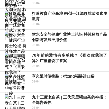
08-04
打造教育产业高地 融创一江源领航武汉素质
教育
08-04
饮水安全与健康行业博士论坛 持续释放产品
创新与发展应用价值
08-04
70年前的爱情有多单纯？《喜欢你我说了
算》广播剧说了答案
08-04
享久延时便携装：把xing福装进口袋
08-04
九十三度老白茶 | 三伏天里喝白茶的神招！
全部告诉你
08-04