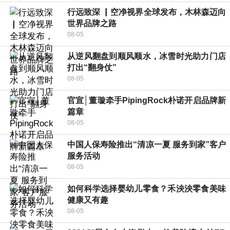
行远致深 ▏空净视界全球发布，木林森迈向
世界品牌之路
08-05
从逆风翻盘到顺风顺水，冰雪时光助力门店
打出“翻身仗”
08-05
官宣│董璇牵手PipingRock朴诺开启品牌新
篇章
08-05
中国人保寿险推出“清凉一夏 服务到家”客户
服务活动
08-05
如何科学选择婴幼儿零食？禾泱泱零食美味
健康又有趣
08-05