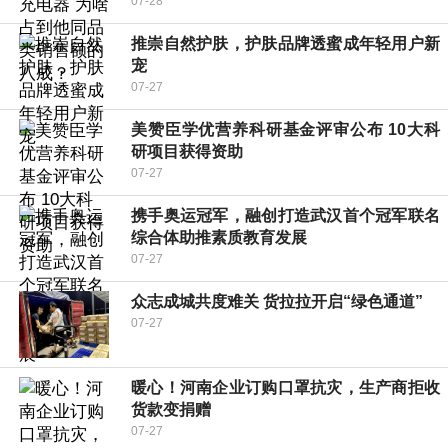
07-28
推崇自然护肤，护肤品牌透蜜成年轻用户新
宠
07-27
美赞臣学优营养科研基金评审公布 10大科
研项目获得资助
07-27
携手奥运冠军，融创打造武汉首个冠军联名
综合体助推素质教育发展
07-27
众志成城共度难关 货拉拉开启“绿色通道”
07-27
暖心！河南企业订购口罩抗灾，生产商拒收
货款变捐赠
07-27