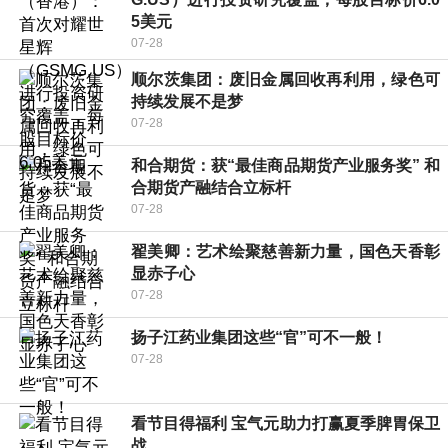
5美元
07-28
顺尔茨集团：废旧金属回收再利用，绿色可
持续发展不是梦
07-28
和合期货：获“最佳商品期货产业服务奖” 和
合期货产融结合立标杆
07-28
翟美卿：艺术绘聚慈善新力量，国色天香彰
显赤子心
07-28
扬子江药业集团这些“官”可不一般！
07-28
看节目得福利 宝气元助力打赢夏季脾胃保卫
战