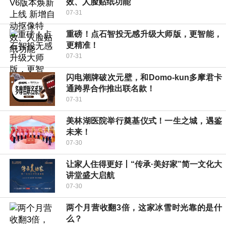
效、人脸贴纸功能
07-31
重磅！点石智投无感升级大师版，更智能，
更精准！
07-31
闪电潮牌破次元壁，和Domo-kun多摩君卡
通跨界合作推出联名款！
07-31
美林湖医院举行奠基仪式！一生之城，遇鉴
未来！
07-30
让家人住得更好丨“传承·美好家”简一文化大
讲堂盛大启航
07-30
两个月营收翻3倍，这家冰雪时光靠的是什
么？