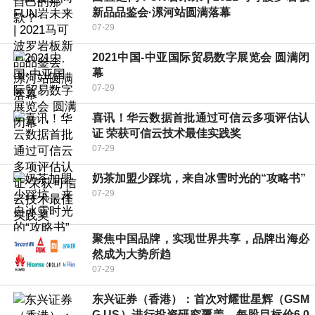
新品品鉴会·漯河站圆满落幕
07-29
2021中国-中亚国际贸易数字展览会 圆满闭
幕
07-29
喜讯！华云数据首批通过可信云多项评估认
证 荣获可信云技术最佳实践奖
07-29
奶茶加盟少踩坑，来自冰雪时光的“攻略书”
07-29
聚焦中国品牌，实现世界共享，品牌出海必
然成为大势所趋
07-29
东兴证券（香港）：首次对耀世星辉（GSM
G.US）进行投资研究覆盖，每股目标价6.0