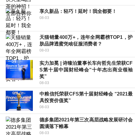
享久新品：轻巧！延时！我全都要！
08-03
天猫销量400万+，连年全网霸榜TOP1，护
肤品牌透蜜凭啥征服消费者？
08-03
实力加冕 | 诗臻泊董事长车向哲先生荣获CF
S第十届中国财经峰会“十年杰出商业领袖
奖”
08-03
中粮信托荣获CFS第十届财经峰会 “2021最
具投资价值奖”
08-03
德多集团2021年第三次高层战略发展研讨会
圆满落下帷幕
08-03