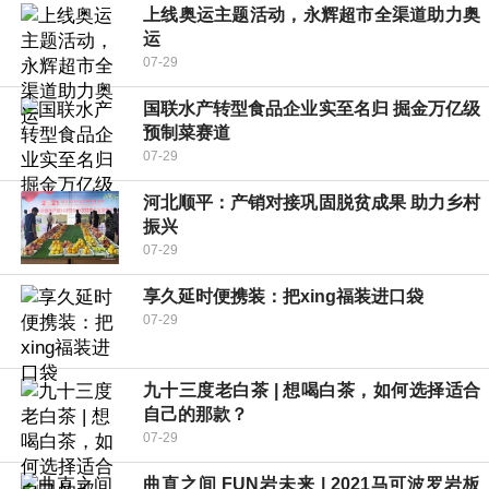
上线奥运主题活动，永辉超市全渠道助力奥
运
07-29
国联水产转型食品企业实至名归 掘金万亿级
预制菜赛道
07-29
河北顺平：产销对接巩固脱贫成果 助力乡村
振兴
07-29
享久延时便携装：把xing福装进口袋
07-29
九十三度老白茶 | 想喝白茶，如何选择适合
自己的那款？
07-29
曲直之间 FUN岩未来 | 2021马可波罗岩板