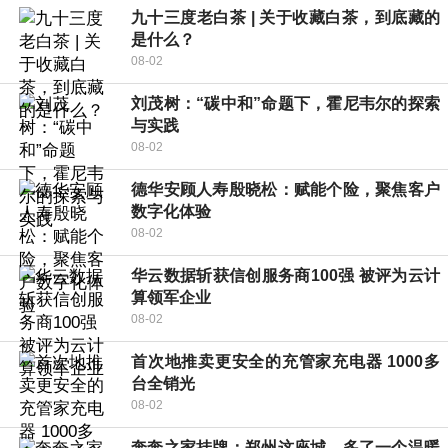
九十三度老白茶 | 关于收藏白茶，到底藏的
是什么？
08-02
刘茂树：“碳中和”命题下，霍尼韦尔的探索
与实践
08-02
德华安顾人寿殷晓松：赋能个险，聚焦客户
数字化体验
08-02
华云数据斩获信创服务商100强 被评为云计
算领军企业
08-02
首次地推卖更安全的充管家充电器 1000多
台全销光
08-02
奔奔之家挂牌：郑州这座城，多了一个温暖