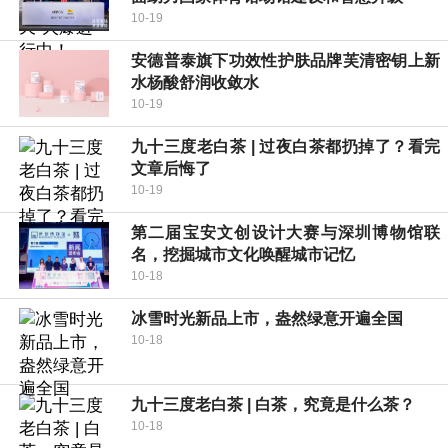
10-19
安德普泰旗下功效性护肤品牌芙清密钥上新
水杨酸舒润收敛水
10-19
九十三度老白茶 | 过夜白茶都扔掉了？看完
文章后悔了
10-19
第二届宝安文创设计大赛与深圳博物馆联
名，挖掘城市文化唤醒城市记忆
10-18
冰雪时光新品上市，盎然绿意开遍全国
10-18
九十三度老白茶 | 白茶，究竟是什么茶？
10-18