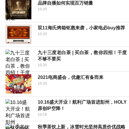
品牌自播如何实现百万销量
10-20
双11海氏烤箱钜惠来袭，小家电必buy推荐
10-20
九十三度老白茶 | 买白茶，教你四招！干度
不够不要买
10-20
2021电商盛会，优趣汇有备而来
10-20
10.16盛大开业！航利广场首进彭州，HOLY
原创IP空降！
10-19
秋季茶饮上新，冰雪时光坚持高质价优战略