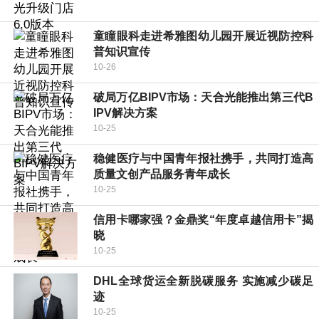
童瞳眼科走进希雅图幼儿园开展近视防控科
普知识宣传
10-26
破局万亿BIPV市场：天合光能推出第三代B
IPV解决方案
10-25
稳健医疗与中国青年报社携手，共同打造高
质量文创产品服务青年成长
10-25
信用卡哪家强？金鼎奖“年度卓越信用卡”揭
晓
10-25
DHL全球货运全新脱碳服务 实施减少碳足
迹
10-25