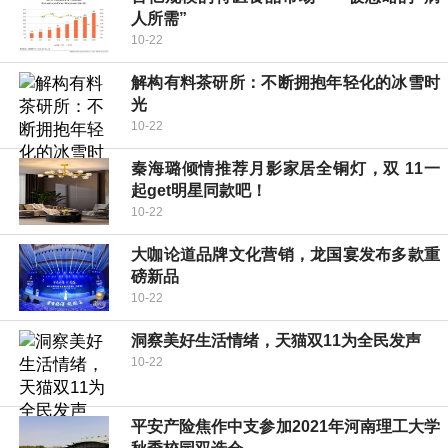
人所需”
10-22
解构有料茶研所：不断拥抱年轻化的冰雪时
光
10-22
秦海璐倾情推荐月影家居全铜灯，双 11一
起get明星同款吧！
10-22
大咖论道品牌文化营销，龙国宴发布多款重
磅新品
10-22
洞察美好生活情绪，天猫双11为全民发声
10-22
平安产险焦作中支参加2021年河南理工大学