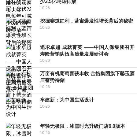
少3.5亿吨碳排放
10-26
挖掘赛道红利，蓝宙爆发性增长背后的秘密
10-26
追求卓越 成就菁英 ——中国人保集团召开
寿险营销队伍高质量发展研讨会
10-26
万亩有机葡萄喜获丰收 金恪集团旗下罄玉酒
庄蓄势待储
10-26
车建新：为中国生活设计
10-26
年轻无极限，冰雪时光升级门店6.0版本
10-26