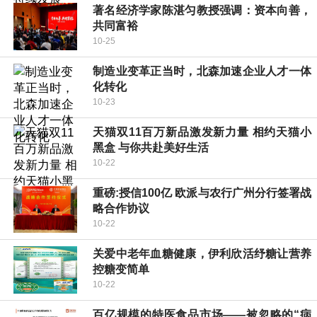
著名经济学家陈湛匀教授强调：资本向善，
共同富裕
10-25
制造业变革正当时，北森加速企业人才一体
化转化
10-23
天猫双11百万新品激发新力量 相约天猫小
黑盒 与你共赴美好生活
10-22
重磅:授信100亿 欧派与农行广州分行签署战
略合作协议
10-22
关爱中老年血糖健康，伊利欣活纾糖让营养
控糖变简单
10-22
百亿规模的特医食品市场——被忽略的“病