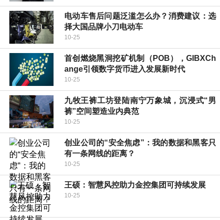
电动车售后问题泛滥怎么办？消费建议：选
择大国品牌小刀电动车
10-25
首创燃烧黑洞挖矿机制（POB），GIBXCh
ange引领数字货币进入发展新时代
10-25
九牧王裤工坊登陆南宁万象城，沉浸式“男
裤”空间塑造业内典范
10-25
创业公司的“安全焦虑”：我的数据和黑客只
有一条网线的距离？
10-25
王硕：智慧风控助力金控集团可持续发展
10-25