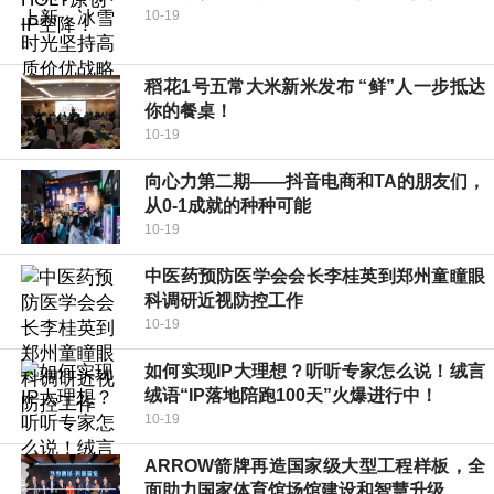
10-19
​稻花1号五常大米新米发布 “鲜”人一步抵达
你的餐桌！
10-19
向心力第二期——抖音电商和TA的朋友们，
从0-1成就的种种可能
10-19
中医药预防医学会会长李桂英到郑州童瞳眼
科调研近视防控工作
10-19
如何实现IP大理想？听听专家怎么说！绒言
绒语“IP落地陪跑100天”火爆进行中！
10-19
ARROW箭牌再造国家级大型工程样板，全
面助力国家体育馆场馆建设和智慧升级