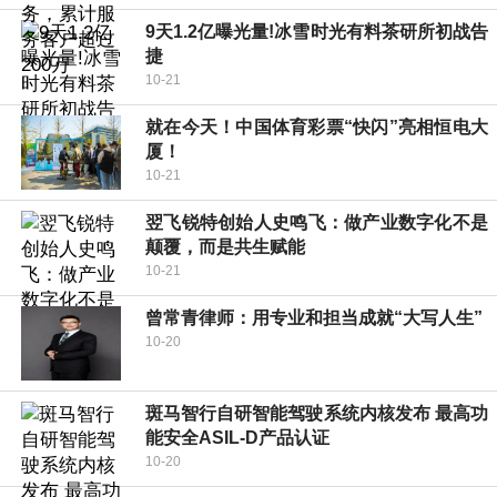
9天1.2亿曝光量!冰雪时光有料茶研所初战告
捷
10-21
就在今天！中国体育彩票“快闪”亮相恒电大
厦！
10-21
翌飞锐特创始人史鸣飞：做产业数字化不是
颠覆，而是共生赋能
10-21
曾常青律师：用专业和担当成就“大写人生”
10-20
斑马智行自研智能驾驶系统内核发布 最高功
能安全ASIL-D产品认证
10-20