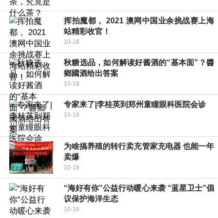
挥拍魔都， 2021 澳网中国业余挑战赛上海
站精彩收官！
10-18
秋糖选品，如何解读好酱酒的“基本面”？醬
鄉國酒给出答案
10-18
专家来了|李桂英到郑州童瞳眼科医院会诊
10-18
为啥搞养殖的转行卖充管家充电器 也能一年
卖爆
10-18
“海好有你”公益行动暖心来袭 “蓝星卫士”倡
议保护海洋生态
10-16