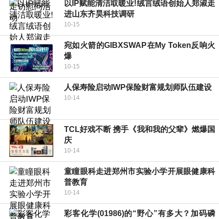
以IP赋能清洁取暖业!绒言绒语创始人郑淑走
进山东齐昊科技调研
10-15
宛如火箭的GIBXSWAP在My Token反响火
爆
10-15
人保寿险启动IWP保险财富规划师队伍建设
10-14
TCL好戏不断 携手《我和我的父辈》燃爆国
庆
10-14
童瞳眼科走进郑州市实验小学开展眼健康科
普教育
10-14
彩客化学(01986)的“野心”有多大？加码磷