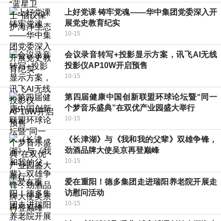
上好党课 铸牢党魂——华中集团党委深入开
展党史教育纪实
10-15
会议录音转写+投影显示方案，讯飞AI无线
投影仪AP10W开启预售
10-15
第四届健康中国创新联盟环球论坛暨“同一
个梦音乐盛典”在双优产业园盛大举行
10-15
《长津湖》与《我和我的父辈》双雄争锋，
劲酒品牌大使吴京再登巅峰
10-15
爱在重阳！德多集团走进瑞阳养老院开展走
访慰问活动
10-15