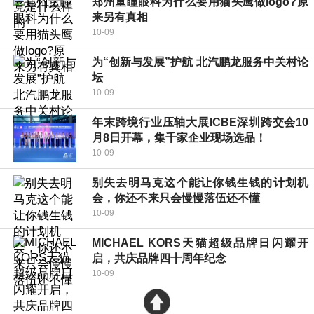
郑州童瞳眼科为什么要用猫头鹰做logo?原
来另有真相
10-09
为“创新与发展”护航 北汽鹏龙服务中关村论
坛
10-09
年末跨境行业压轴大展ICBE深圳跨交会10
月8日开幕，集千家企业现场选品！
10-09
别失去明马克这个能让你钱生钱的计划机
会，你还不来只会慢慢落伍还不懂
10-09
MICHAEL KORS天猫超级品牌日闪耀开
启，共庆品牌四十周年纪念
10-09